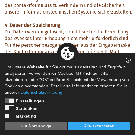
des Kontaktformulars zu verhindern und die Sicherheit
unserer informationstechnischen Systeme sicherzustellen.
4. Dauer der Speicherung
Die Daten werden gelöscht, sobald sie für die Erreichung
des Zweckes ihrer Erhebung nicht mehr erforderlich sind.
Für die personenbezogenen Daten aus der Eingabemaske
des Kontaktformulars und diejenigen, die per E-Mail
übersandt wurden, ist dies dann der Fall, wenn die
jeweilige Konversation mit dem Nutzer beendet ist.
Um unsere Webseite für Sie optimal zu gestalten und Zugriffe zu
Beendet ist die Konversation dann, wenn sich aus den
analysieren, verwenden wir Cookies. Mit Klick auf "Alle
Umständen entnehmen lässt, dass der betroffene
akzeptieren" oder "OK" erklären Sie sich mit der Verwendung von
Sachverhalt abschließend geklärt ist.
Cookies einverstanden. Detaillierte Informationen erhalten Sie in
unserer
Datenschutzerklärung
.
Die während des Absendevorgangs zusätzlich erhobenen
Einstellungen
personenbezogenen Daten werden spätestens nach einer
Statistiken
Frist von sieben Tagen gelöscht.
Marketing
5. Widerspruchs- und Beseitigungsmöglichkeit
Nur Notwendige
Alle akzeptieren
Der Nutzer hat jederzeit die Möglichkeit, seine Einwilligung